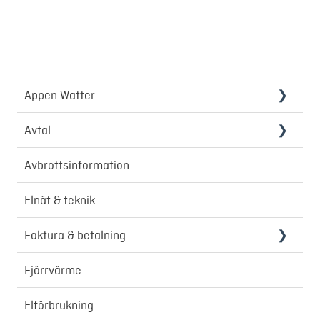
Appen Watter
Smart laddning
Avtal
Inflyttning & utflyttning
Avbrottsinformation
Elnät & teknik
Faktura & betalning
Återbetalning
Fjärrvärme
Elförbrukning