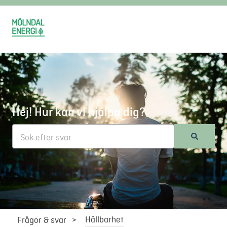
Hej! Hur kan vi hjälpa dig?
Det finns inga förslag eftersom sökfältet är tomt.
Hållbarhet
Frågor & svar