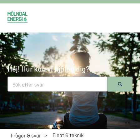
Hej! Hur kan vi hjälpa dig?
Det finns inga förslag eftersom sökfältet är tomt.
Elnät & teknik
Frågor & svar