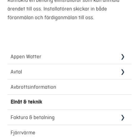
Kontakta en behörig elinstallatör som kan anmäla
ärendet till oss. Installatören skickar in både
föranmälan och färdiganmälan till oss.
Appen Watter
Smart laddning
Avtal
Inflyttning & utflyttning
Avbrottsinformation
Elnät & teknik
Faktura & betalning
Återbetalning
Fjärrvärme