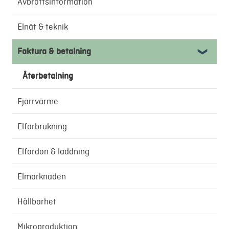
Inflyttning & utflyttning
Avbrottsinformation
Elnät & teknik
Faktura & betalning
Återbetalning
Fjärrvärme
Elförbrukning
Elfordon & laddning
Elmarknaden
Hållbarhet
Mikroproduktion