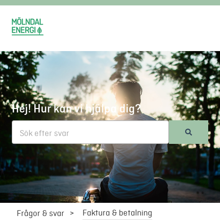
Hej! Hur kan vi hjälpa dig?
Det finns inga förslag eftersom sökfältet är tomt.
Faktura & betalning
Frågor & svar