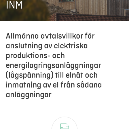
INM
Mer
Logga in
Allmänna avtalsvillkor för
anslutning av elektriska
Mina sidor
produktions- och
energilagringsanläggningar
(lågspänning) till elnät och
inmatning av el från sådana
anläggningar