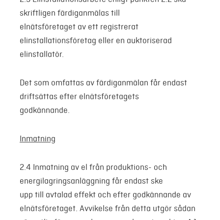
skriftligen färdiganmälas till
elnätsföretaget av ett registrerat
elinstallationsföretag eller en auktoriserad
elinstallatör.
Det som omfattas av färdiganmälan får endast
driftsättas efter elnätsföretagets
godkännande.
Inmatning
2.4 Inmatning av el från produktions- och
energilagringsanläggning får endast ske
upp till avtalad effekt och efter godkännande av
elnätsföretaget. Avvikelse från detta utgör sådan