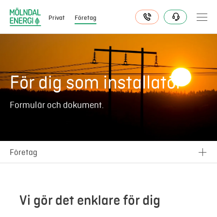
Privat
Företag
Elavtal
För dig som installatör
Elnät
Formulär och dokument.
Fjärrvärme & kyla
Företag
Energitjänster
Elnät
Mer
Inpassering
Vi gör det enklare för dig
Logga in