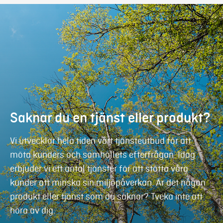
Saknar du en tjänst eller produkt?
Vi utvecklar hela tiden vårt tjänsteutbud för att
möta kunders och samhällets efterfrågan. Idag
erbjuder vi ett antal tjänster för att stötta våra
kunder att minska sin miljöpåverkan. Är det någon
produkt eller tjänst som du saknar? Tveka inte att
höra av dig.