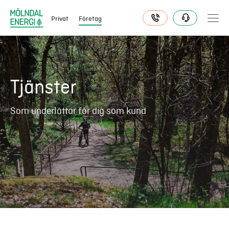
Privat
Företag
Elavtal
Tjänster
Elnät
Som underlättar för dig som kund
Fjärrvärme & kyla
Energitjänster
Mer
Logga in