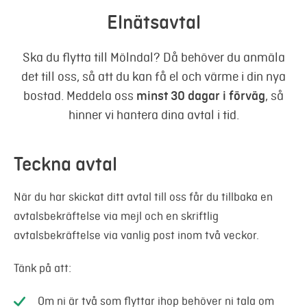
Ny elanslutning
Elnätsavtal
Mer
Ändrad anslutning
Ska du flytta till Mölndal? Då behöver du anmäla
Logga in
det till oss, så att du kan få el och värme i din nya
Tillfällig anslutning
bostad. Meddela oss
minst 30 dagar i förväg
, så
Egen elproduktion
Mina sidor
hinner vi hantera dina avtal i tid.
Avgifter & ersättningar
Teckna avtal
Skadeanmälan
När du har skickat ditt avtal till oss får du tillbaka en
För installatörer
avtalsbekräftelse via mejl och en skriftlig
avtalsbekräftelse via vanlig post inom två veckor.
Tänk på att:
Om ni är två som flyttar ihop behöver ni tala om