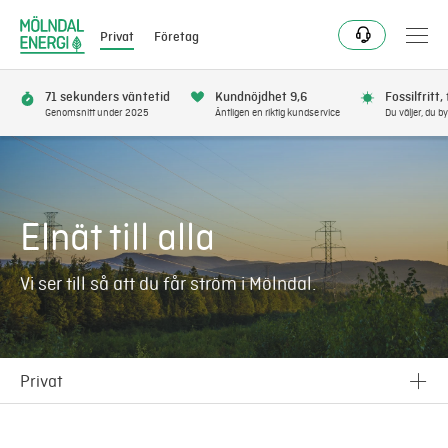
Privat
Företag
71 sekunders väntetid
Kundnöjdhet 9,6
Fossilfritt,
Genomsnitt under 2025
Äntligen en riktig kundservice
Du väljer, du by
Bli kund
Flytta
Elnät till alla
Förnya
Vi ser till så att du får ström i Mölndal.
Se avbrott
Få bonus
Privat
Privat
Elnät