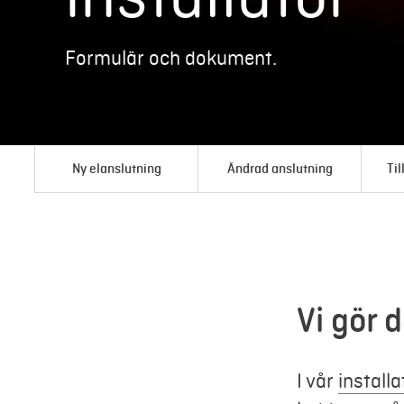
Formulär och dokument.
Ny elanslutning
Ändrad anslutning
Til
Vi gör d
I vår
install