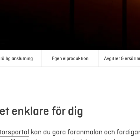
lfällig anslutning
Egen elproduktion
Avgifter & ersättn
et enklare för dig
atörsportal
kan du göra föranmälan och färdig