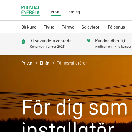
Privat
Företag
Bli kund
Flytta
Förnya
Se avbrott
Få bonus
71 sekunders väntetid
Kundnöjdhet 9,6
Genomsnitt under 2025
Äntligen en riktig kundse
Privat
Elnät
För installatörer
För dig som
installatör