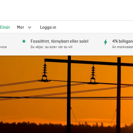
Elnät
Mer
Logga in
Fossilfritt, förnybart eller solel
4% billigar
rvice
Du väljer, du byter när du vill
Än marknadsm