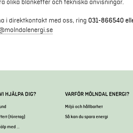
ra olika blanketter och tekniska anvisningar.
a i direktkontakt med oss, ring
031-866540 eller
@molndalenergi.se
VI HJÄLPA DIG?
VARFÖR MÖLNDAL ENERGI?
kund
Miljö och hållbarhet
ffert (företag)
Så kan du spara energi
hjälp med …