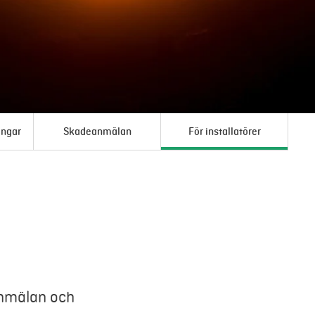
ingar
Skadeanmälan
För installatörer
anmälan och