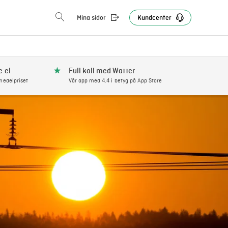
Mina sidor
Kundcenter
e el
Full koll med Watter
edelpriset
Vår app med 4.4 i betyg på App Store