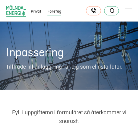
Privat
Företag
Elavtal
Inpassering
Elnät
Tillträde till anläggning för dig som elinstallatör.
Fjärrvärme & kyla
Energitjänster
Fyll i uppgifterna i formuläret så återkommer vi
Mer
snarast.
Logga in