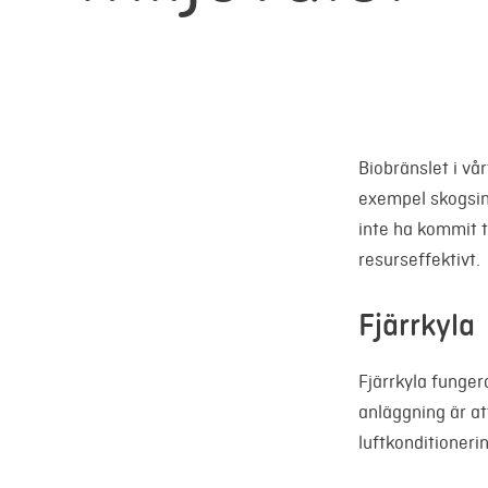
Biobränslet i vår
exempel skogsind
inte ha kommit t
resurseffektivt.
Fjärrkyla
Fjärrkyla funge
anläggning är a
luftkonditioneri