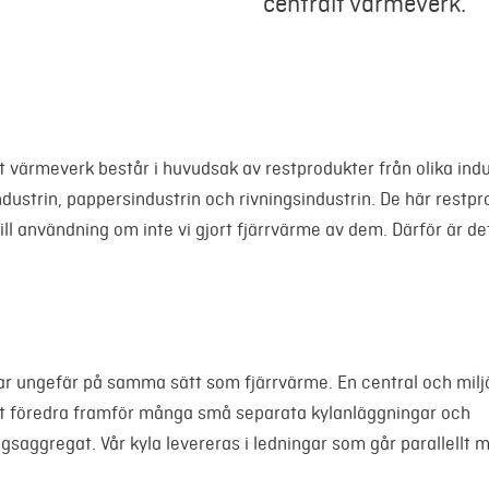
centralt värmeverk.
t värmeverk består i huvudsak av restprodukter från olika indust
ustrin, pappersindustrin och rivningsindustrin. De här restpr
ill användning om inte vi gjort fjärrvärme av dem. Därför är de
rar ungefär på samma sätt som fjärrvärme. En central och mil
tt föredra framför många små separata kylanläggningar och
ngsaggregat. Vår kyla levereras i ledningar som går parallellt 