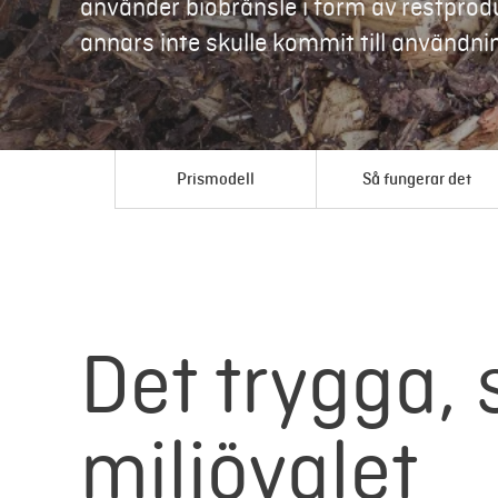
använder biobränsle i form av restpro
annars inte skulle kommit till användni
Prismodell
Så fungerar det
Det trygga,
miljövalet