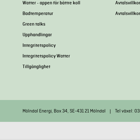
Watter - appen för bättre koll
Avtalsvillkor
Badtemperatur
Avtalsvillko
Green talks
Upphandlingar
Integritetspolicy
Integritetspolicy Watter
Tillgänglighet
Mölndal Energi, Box 34, SE-431 21 Mölndal
Tel växel: 0