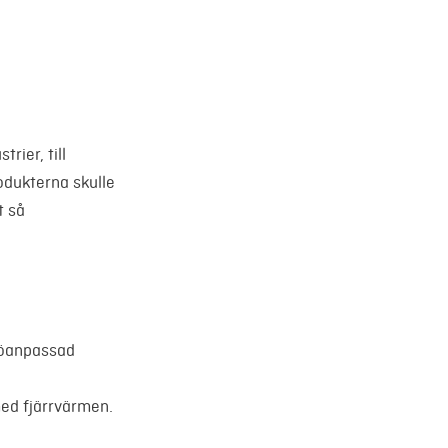
rier, till
odukterna skulle
t så
jöanpassad
med fjärrvärmen.