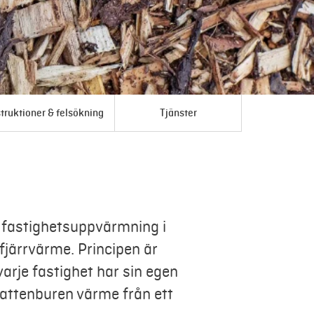
struktioner & felsökning
Tjänster
l fastighetsuppvärmning i
järrvärme. Principen är
t varje fastighet har sin egen
ttenburen värme från ett