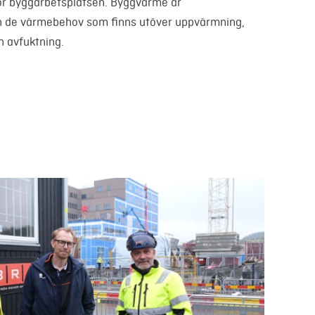
ör byggarbetsplatsen. Byggvärme är
n de värmebehov som finns utöver uppvärmning,
h avfuktning.