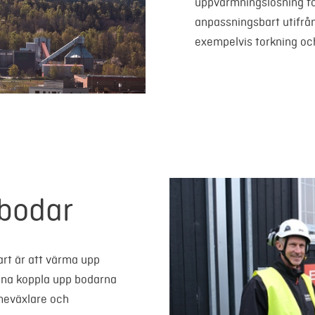
uppvärmningslösning f
anpassningsbart utifrå
exempelvis torkning oc
gbodar
rt är att värma upp
unna koppla upp bodarna
meväxlare och