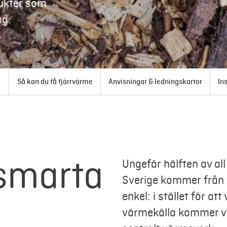
dukter som
ng.
Så kan du få fjärrvärme
Anvisningar & ledningskartor
In
 smarta
Ungefär hälften av al
Sverige kommer från f
enkel: i stället för at
värmekälla kommer va