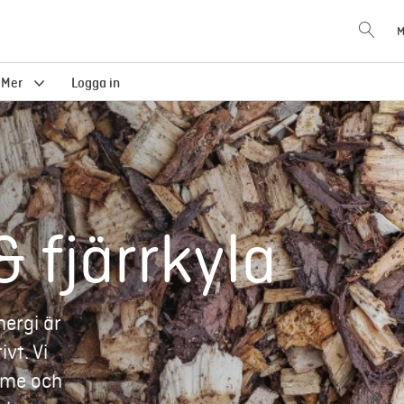
M
Mer
Logga in
 fjärrkyla
nergi är
vt. Vi
dome och