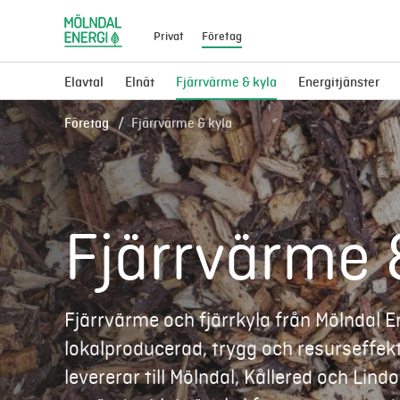
Privat
Företag
Elavtal
Elnät
Fjärrvärme & kyla
Energitjänster
Företag
Fjärrvärme & kyla
Fjärrvärme &
Fjärrvärme och fjärrkyla från Mölndal E
lokalproducerad, trygg och resurseffekti
levererar till Mölndal, Kållered och Lin