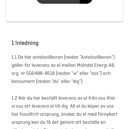
1 Inledning
1.1 De här avtalsvillkoren (nedan ”Avtalsvillkoren”)
gäller för leverans av el mellan Mölndal Energi AB,
org. nr 556488–8518 (nedan ”vi” eller ”oss”) och
konsument (nedan ”du” eller ”dig”).
1.2 När du har beställt leverans av el från oss åtar
vi oss att leverera el till dig. All el du köper av oss
har fossilfritt ursprung, önskar du el med förnybart
ursprung kan du få det genom att beställa en