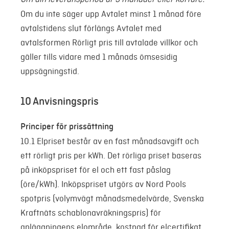
Om du inte säger upp Avtalet minst 1 månad före
avtalstidens slut förlängs Avtalet med
avtalsformen Rörligt pris till avtalade villkor och
gäller tills vidare med 1 månads ömsesidig
uppsägningstid.
10 Anvisningspris
Principer för prissättning
10.1 Elpriset består av en fast månadsavgift och
ett rörligt pris per kWh. Det rörliga priset baseras
på inköpspriset för el och ett fast påslag
(öre/kWh). Inköpspriset utgörs av Nord Pools
spotpris (volymvägt månadsmedelvärde, Svenska
Kraftnäts schablonavräkningspris) för
anläggningens elområde, kostnad för elcertifikat,