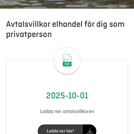
Mer
Avtalsvillkor elhandel för dig som
Logga in
privatperson
Mina sidor
2025-10-01
Ladda ner avtalsvillkoren
Ladda ner här!