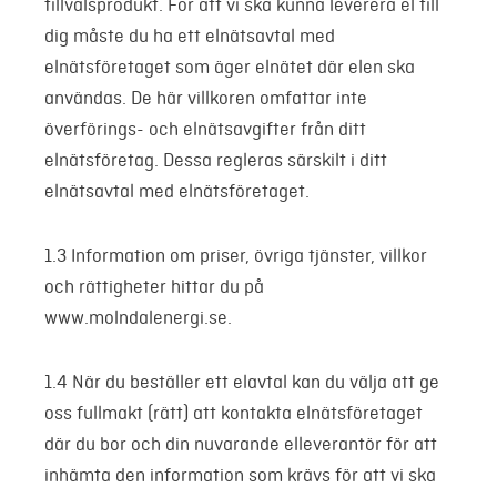
tillvalsprodukt. För att vi ska kunna leverera el till
dig måste du ha ett elnätsavtal med
elnätsföretaget som äger elnätet där elen ska
användas. De här villkoren omfattar inte
överförings- och elnätsavgifter från ditt
elnätsföretag. Dessa regleras särskilt i ditt
elnätsavtal med elnätsföretaget.
1.3 Information om priser, övriga tjänster, villkor
och rättigheter hittar du på
www.molndalenergi.se
.
1.4 När du beställer ett elavtal kan du välja att ge
oss fullmakt (rätt) att kontakta elnätsföretaget
där du bor och din nuvarande elleverantör för att
inhämta den information som krävs för att vi ska