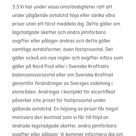
3.3 Vi har under vissa omständigheter rätt att
under pågående avtalstid höja eller sänka våra
priser utan att först meddela dig. Detta gäller om
lagstadgade skatter och andra jämförbara
avgifter eller pålagor ändras och detta gäller
samtliga avtalsformer, även fastprisavtal. Det
gäller också om nya regler och avgifter införs som
gäller på Nord Pool eller i Svenska Kraftnäts
balansansvarsavtal eller om Svenska Kraftnät
genomför förändringar av Sveriges indelning i
elområden. Ändringar i kvotplikt för elcertifikat
påverkar inte priset för fastprisavtal under
gällande avtalstid. En höjning av priset får högst
motsvara den kostnad som vi får till följd av
ändrade lagstadgade skatter, andra jämförbara
avgifter eller pålagor. Vi kommer informera dig om