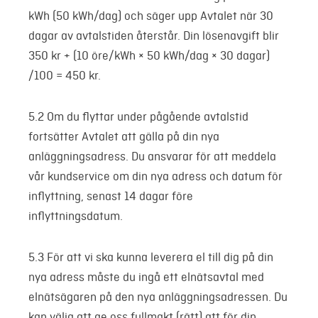
kWh (50 kWh/dag) och säger upp Avtalet när 30
dagar av avtalstiden återstår. Din lösenavgift blir
350 kr + (10 öre/kWh × 50 kWh/dag × 30 dagar)
/100 = 450 kr.
5.2 Om du flyttar under pågående avtalstid
fortsätter Avtalet att gälla på din nya
anläggningsadress. Du ansvarar för att meddela
vår kundservice om din nya adress och datum för
inflyttning, senast 14 dagar före
inflyttningsdatum.
5.3 För att vi ska kunna leverera el till dig på din
nya adress måste du ingå ett elnätsavtal med
elnätsägaren på den nya anläggningsadressen. Du
kan välja att ge oss fullmakt (rätt) att för din