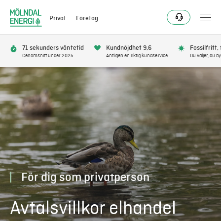
Privat
Företag
71 sekunders väntetid
Kundnöjdhet 9,6
Fossilfritt,
Genomsnitt under 2025
Äntligen en riktig kundservice
Du väljer, du by
Bli kund
Flytta
Förnya
Se avbrott
För dig som privatperson
Få bonus
Avtalsvillkor elhandel
Elnät