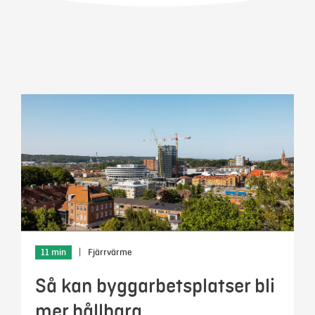
Mina sidor
11 min
|
Fjärrvärme
Så kan byggarbetsplatser bli
mer hållbara