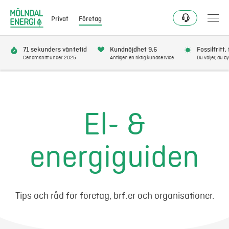
Privat
Företag
71 sekunders väntetid
Kundnöjdhet 9,6
Fossilfritt,
Genomsnitt under 2025
Äntligen en riktig kundservice
Du väljer, du by
Elavtal
Elnät
El- &
Fjärrvärme & kyla
energiguiden
Energitjänster
Mer
Tips och råd för företag, brf:er och organisationer.
Logga in