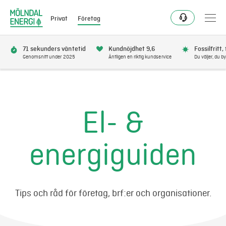
Privat
Företag
71 sekunders väntetid
Kundnöjdhet 9,6
Fossilfritt,
Genomsnitt under 2025
Äntligen en riktig kundservice
Du väljer, du by
Elavtal
Elnät
El- &
Fjärrvärme & kyla
energiguiden
Energitjänster
Mer
Tips och råd för företag, brf:er och organisationer.
Logga in