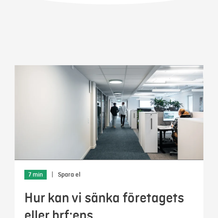
Mina sidor
7 min
|
Spara el
Hur kan vi sänka företagets
eller brf:ens