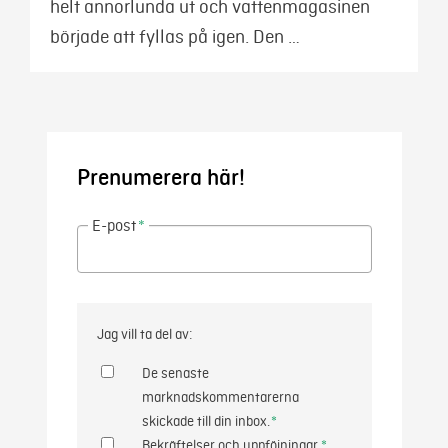
helt annorlunda ut och vattenmagasinen
började att fyllas på igen. Den …
Prenumerera här!
E-post
*
Jag vill ta del av:
De senaste
marknadskommentarerna
skickade till din inbox.
*
Bekräftelser och uppföjningar.
*