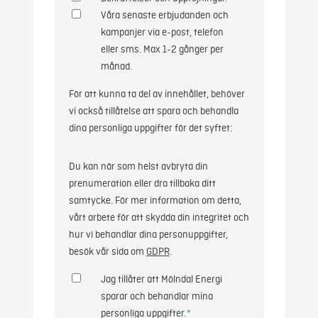
Våra senaste erbjudanden och
kampanjer via e-post, telefon
eller sms. Max 1-2 gånger per
månad.
För att kunna ta del av innehållet, behöver
vi också tillåtelse att spara och behandla
dina personliga uppgifter för det syftet:
Du kan när som helst avbryta din
prenumeration eller dra tillbaka ditt
samtycke. För mer information om detta,
vårt arbete för att skydda din integritet och
hur vi behandlar dina personuppgifter,
besök vår sida om
GDPR
.
Jag tillåter att Mölndal Energi
sparar och behandlar mina
personliga uppgifter.
*