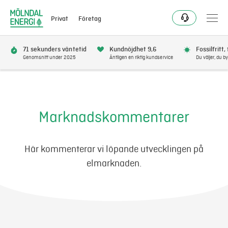
Privat
Företag
71 sekunders väntetid
Kundnöjdhet 9,6
Fossilfritt,
Genomsnitt under 2025
Äntligen en riktig kundservice
Du väljer, du by
Elavtal
Elnät
Marknadskommentarer
Fjärrvärme & kyla
Här kommenterar vi löpande utvecklingen på
elmarknaden.
Energitjänster
Mer
Logga in