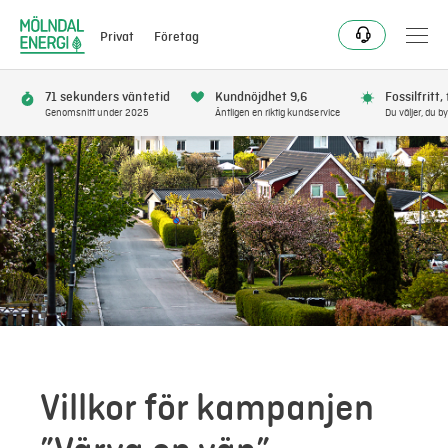
Privat
Företag
71 sekunders väntetid
Kundnöjdhet 9,6
Fossilfritt,
Genomsnitt under 2025
Äntligen en riktig kundservice
Du väljer, du by
Bli kund
Flytta
Förnya
Se avbrott
Få bonus
Villkor för kampanjen
Elnät