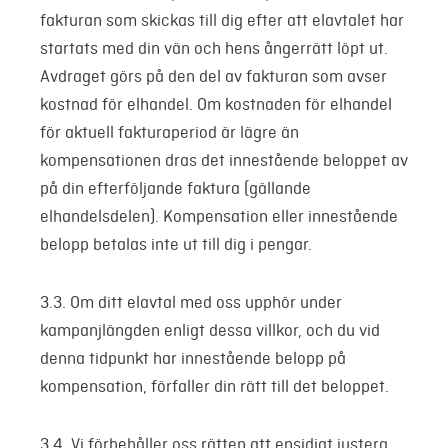
fakturan som skickas till dig efter att elavtalet har
startats med din vän och hens ångerrätt löpt ut.
Avdraget görs på den del av fakturan som avser
kostnad för elhandel. Om kostnaden för elhandel
för aktuell fakturaperiod är lägre än
kompensationen dras det innestående beloppet av
på din efterföljande faktura (gällande
elhandelsdelen). Kompensation eller innestående
belopp betalas inte ut till dig i pengar.
3.3. Om ditt elavtal med oss upphör under
kampanjlängden enligt dessa villkor, och du vid
denna tidpunkt har innestående belopp på
kompensation, förfaller din rätt till det beloppet.
3.4. Vi förbehåller oss rätten att ensidigt justera