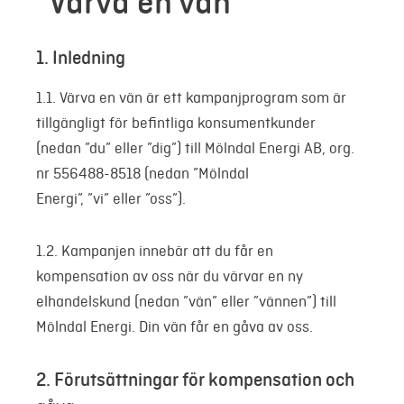
”Värva en vän”
Mer
1. Inledning
Logga in
1.1. Värva en vän är ett kampanjprogram som är
tillgängligt för befintliga konsumentkunder
Mina sidor
(nedan ”du” eller ”dig”) till Mölndal Energi AB, org.
nr 556488-8518 (nedan ”Mölndal
Energi”, ”vi” eller ”oss”).
1.2. Kampanjen innebär att du får en
kompensation av oss när du värvar en ny
elhandelskund (nedan ”vän” eller ”vännen”) till
Mölndal Energi. Din vän får en gåva av oss.
2. Förutsättningar för kompensation och