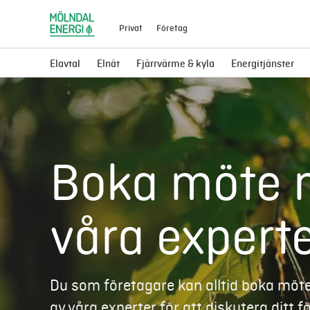
Privat
Företag
Elavtal
Elnät
Fjärrvärme & kyla
Energitjänster
Boka möte
våra expert
Du som företagare kan alltid boka möt
av våra experter för att diskutera ditt f