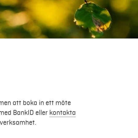
men att boka in ett möte
 med BankID eller
kontakta
in verksamhet.