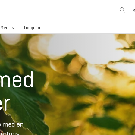
M
Mer
Logga in
 med
er
e med en
öretags