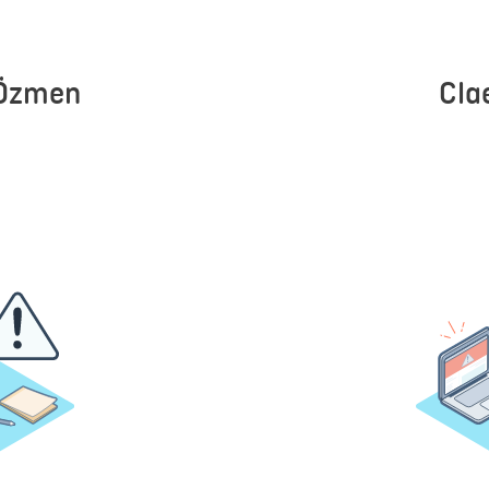
 Özmen
Cla