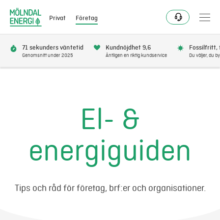
Privat
Företag
71 sekunders väntetid
Kundnöjdhet 9,6
Fossilfritt,
Genomsnitt under 2025
Äntligen en riktig kundservice
Du väljer, du by
Elavtal
Elnät
El- &
Fjärrvärme & kyla
energiguiden
Energitjänster
Mer
Tips och råd för företag, brf:er och organisationer.
Logga in