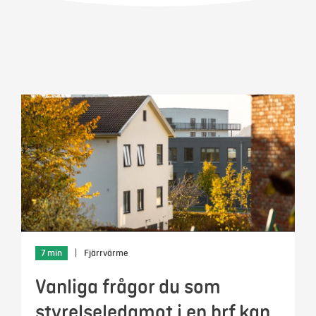
Mina sidor
7 min
|
Fjärrvärme
Vanliga frågor du som
styrelseledamot i en brf kan