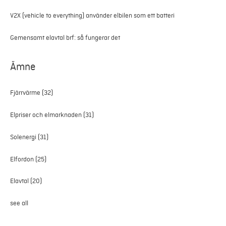
V2X (vehicle to everything) använder elbilen som ett batteri
Gemensamt elavtal brf: så fungerar det
Ämne
Fjärrvärme
(32)
Elpriser och elmarknaden
(31)
Solenergi
(31)
Elfordon
(25)
Elavtal
(20)
see all