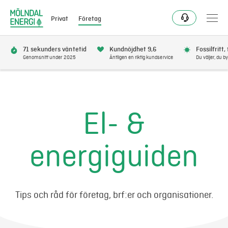
Privat
Företag
71 sekunders väntetid
Kundnöjdhet 9,6
Fossilfritt,
Genomsnitt under 2025
Äntligen en riktig kundservice
Du väljer, du by
Elavtal
Elnät
El- &
Fjärrvärme & kyla
energiguiden
Energitjänster
Mer
Tips och råd för företag, brf:er och organisationer.
Logga in