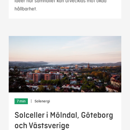
idéer hur samhället kan utvecklas mot ökad
hållbarhet.
7 min
|
Solenergi
Solceller i Mölndal, Göteborg
och Västsverige