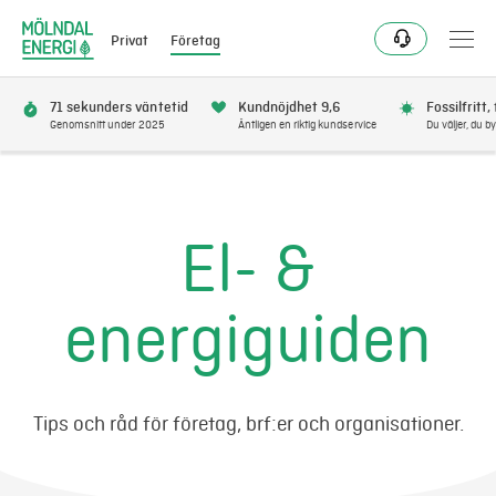
Privat
Företag
71 sekunders väntetid
Kundnöjdhet 9,6
Fossilfritt,
Genomsnitt under 2025
Äntligen en riktig kundservice
Du väljer, du by
Elavtal
Elnät
El- &
Fjärrvärme & kyla
energiguiden
Energitjänster
Mer
Tips och råd för företag, brf:er och organisationer.
Logga in