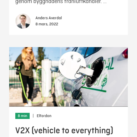
genom byggnadens frånluftkanaler. …
Anders Averdal
8 mars, 2022
8 min
|
Elfordon
V2X (vehicle to everything)