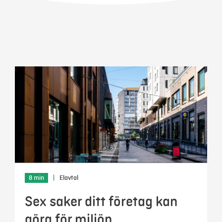
Mina sidor
8 min
|
Elavtal
Sex saker ditt företag kan
göra för miljön