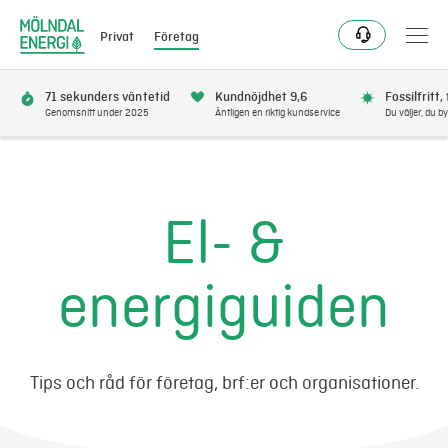
Privat
Företag
71 sekunders väntetid
Kundnöjdhet 9,6
Fossilfritt,
Genomsnitt under 2025
Äntligen en riktig kundservice
Du väljer, du by
Elavtal
Elnät
El- &
Fjärrvärme & kyla
energiguiden
Energitjänster
Mer
Tips och råd för företag, brf:er och organisationer.
Logga in