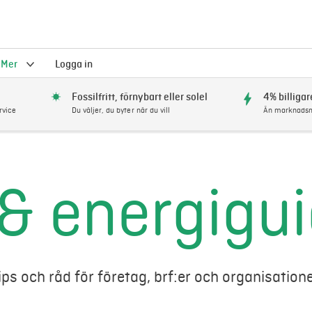
Mer
Logga in
Fossilfritt, förnybart eller solel
4% billigar
rvice
Du väljer, du byter när du vill
Än marknadsm
 & energigu
ips och råd för företag, brf:er och organisatione