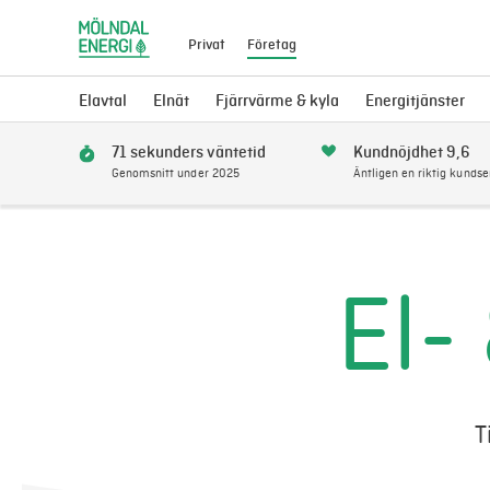
Privat
Företag
Elavtal
Elnät
Fjärrvärme & kyla
Energitjänster
71 sekunders väntetid
Kundnöjdhet 9,6
Genomsnitt under 2025
Äntligen en riktig kundse
El-
T