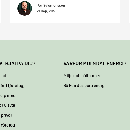
Per Salomonsson
21 sep, 2021
VI HJÄLPA DIG?
VARFÖR MÖLNDAL ENERGI?
kund
Miljö och hållbarhet
ffert (företag)
Så kan du spara energi
hjälp med …
or & svar
 privat
r företag