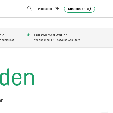
Mina sidor
Kundcenter
e el
Full koll med Watter
edelpriset
Vår app med 4.4 i betyg på App Store
iden
r.