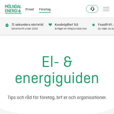
Privat
Företag
71 sekunders väntetid
Kundnöjdhet 9,6
Fossilfritt,
Genomsnitt under 2025
Äntligen en riktig kundservice
Du väljer, du by
Elavtal
Elnät
El- &
Fjärrvärme & kyla
energiguiden
Energitjänster
Mer
Tips och råd för företag, brf:er och organisationer.
Logga in