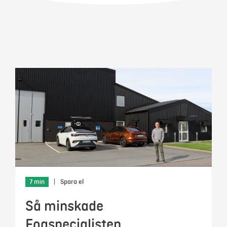
Mina sidor
7 min
|
Spara el
Så minskade
Fogspecialisten