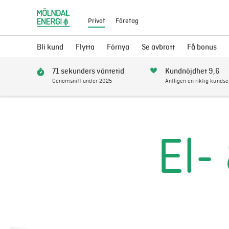
Privat
Företag
Bli kund
Flytta
Förnya
Se avbrott
Få bonus
71 sekunders väntetid
Kundnöjdhet 9,6
Genomsnitt under 2025
Äntligen en riktig kundse
El-