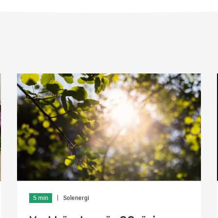
5 min
|
Solenergi