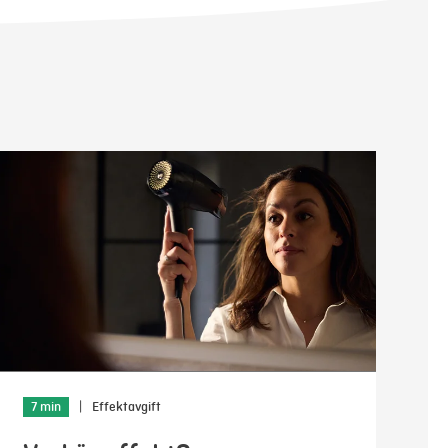
7 min
|
Effektavgift