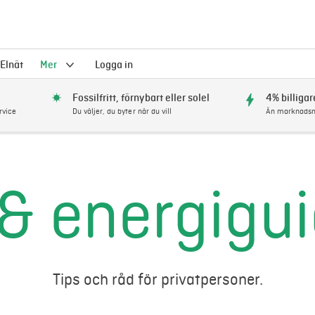
Elnät
Mer
Logga in
Fossilfritt, förnybart eller solel
4% billigar
rvice
Du väljer, du byter när du vill
Än marknadsm
 & energigu
Tips och råd för privatpersoner.