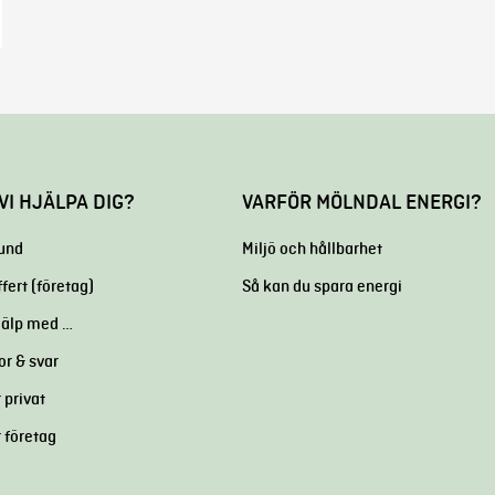
VI HJÄLPA DIG?
VARFÖR MÖLNDAL ENERGI?
kund
Miljö och hållbarhet
ffert (företag)
Så kan du spara energi
hjälp med …
or & svar
 privat
r företag