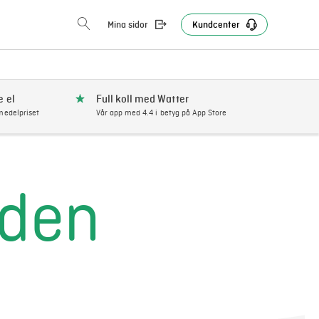
Mina sidor
Kundcenter
e el
Full koll med Watter
edelpriset
Vår app med 4.4 i betyg på App Store
iden