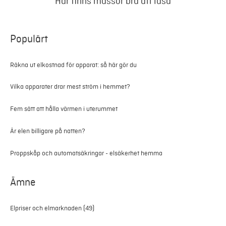
Här finns massor bra att läsa
Populärt
Räkna ut elkostnad för apparat: så här gör du
Vilka apparater drar mest ström i hemmet?
Fem sätt att hålla värmen i uterummet
Är elen billigare på natten?
Proppskåp och automatsäkringar - elsäkerhet hemma
Ämne
Elpriser och elmarknaden
(49)