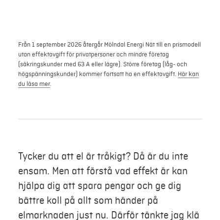
Mer
Från 1 september 2026 återgår Mölndal Energi Nät till en prismodell
Logga in
utan effektavgift för privatpersoner och mindre företag
(säkringskunder med 63 A eller lägre). Större företag (låg- och
högspänningskunder) kommer fortsatt ha en effektavgift.
Här kan
Mina sidor
du läsa mer
.
Tycker du att el är tråkigt? Då är du inte
ensam. Men att förstå vad
effekt
är kan
hjälpa dig att spara pengar och ge dig
bättre koll på allt som händer på
elmarknaden just nu. Därför tänkte jag klä