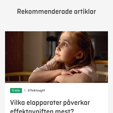
Rekommenderade artiklar
5 min
|
Effektavgift
Vilka elapparater påverkar
effektavgiften mest?