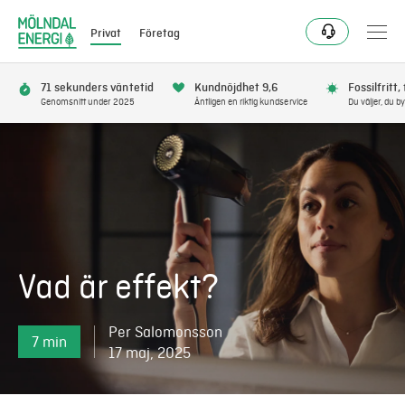
Privat
Företag
71 sekunders väntetid
Kundnöjdhet 9,6
Fossilfritt,
Genomsnitt under 2025
Äntligen en riktig kundservice
Du väljer, du by
Bli kund
Flytta
Förnya
Vad är effekt?
Se avbrott
Per Salomonsson
7 min
Få bonus
17 maj, 2025
Elnät