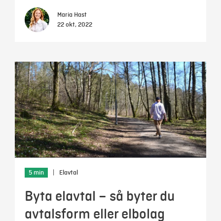
Maria Hast
22 okt, 2022
5 min
|
Elavtal
Byta elavtal – så byter du
avtalsform eller elbolag