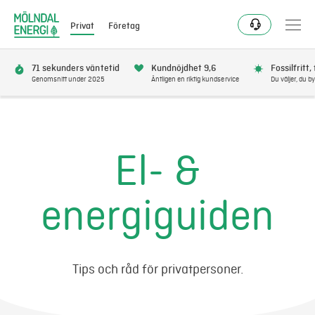
Privat
Företag
71 sekunders väntetid
Kundnöjdhet 9,6
Fossilfritt,
Genomsnitt under 2025
Äntligen en riktig kundservice
Du väljer, du by
Bli kund
Flytta
El- &
Förnya
energiguiden
Se avbrott
Få bonus
Tips och råd för privatpersoner.
Elnät