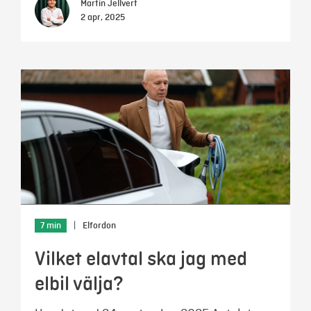
Martin Jellvert
2 apr, 2025
7 min
|
Elfordon
Vilket elavtal ska jag med
elbil välja?