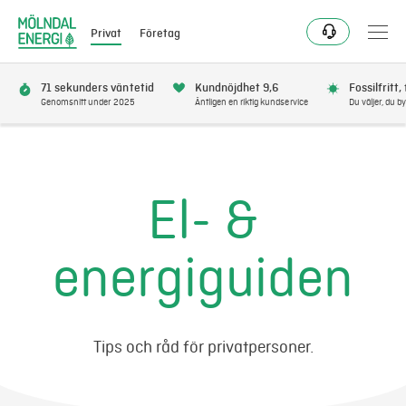
Privat
Företag
71 sekunders väntetid
Kundnöjdhet 9,6
Fossilfritt,
Genomsnitt under 2025
Äntligen en riktig kundservice
Du väljer, du by
Bli kund
Flytta
El- &
Förnya
energiguiden
Se avbrott
Få bonus
Tips och råd för privatpersoner.
Elnät