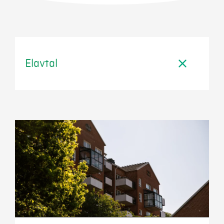
Mer
Logga in
Elavtal
Mina sidor