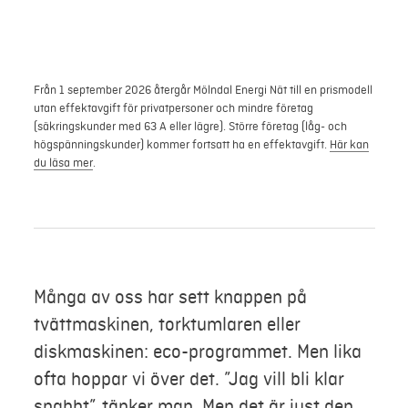
Mer
Från 1 september 2026 återgår Mölndal Energi Nät till en prismodell
Logga in
utan effektavgift för privatpersoner och mindre företag
(säkringskunder med 63 A eller lägre). Större företag (låg- och
Mina sidor
högspänningskunder) kommer fortsatt ha en effektavgift.
Här kan
du läsa mer
.
Många av oss har sett knappen på
tvättmaskinen, torktumlaren eller
diskmaskinen: eco-programmet. Men lika
ofta hoppar vi över det. ”Jag vill bli klar
snabbt”, tänker man. Men det är just den