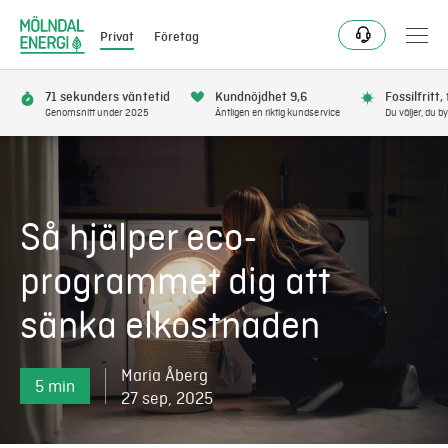
Privat
Företag
71 sekunders väntetid
Kundnöjdhet 9,6
Fossilfritt,
Genomsnitt under 2025
Äntligen en riktig kundservice
Du väljer, du by
Bli kund
Flytta
Så hjälper eco-
Förnya
programmet dig att
sänka elkostnaden
Se avbrott
Maria Åberg
Få bonus
5 min
27 sep, 2025
Elnät