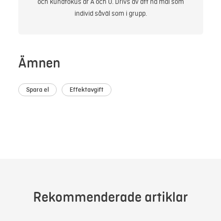
och kundfokus är A och O. Drivs av att nå mål som
individ såväl som i grupp.
Ämnen
Spara el
Effektavgift
Rekommenderade artiklar