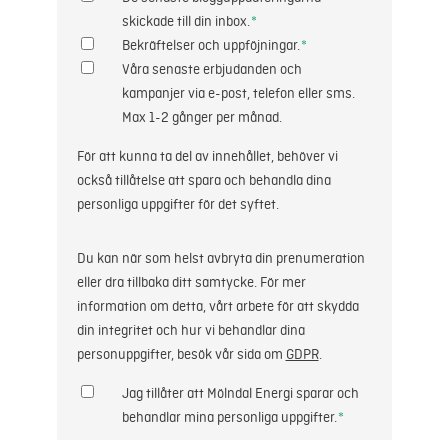
skickade till din inbox.
*
Bekräftelser och uppföjningar.
*
Våra senaste erbjudanden och
kampanjer via e-post, telefon eller sms.
Max 1-2 gånger per månad.
För att kunna ta del av innehållet, behöver vi
också tillåtelse att spara och behandla dina
personliga uppgifter för det syftet.
Du kan när som helst avbryta din prenumeration
eller dra tillbaka ditt samtycke. För mer
information om detta, vårt arbete för att skydda
din integritet och hur vi behandlar dina
personuppgifter, besök vår sida om
GDPR
.
Jag tillåter att Mölndal Energi sparar och
behandlar mina personliga uppgifter.
*