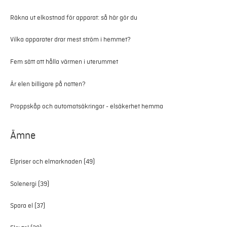
Räkna ut elkostnad för apparat: så här gör du
Vilka apparater drar mest ström i hemmet?
Fem sätt att hålla värmen i uterummet
Är elen billigare på natten?
Proppskåp och automatsäkringar - elsäkerhet hemma
Ämne
Elpriser och elmarknaden
(49)
Solenergi
(39)
Spara el
(37)