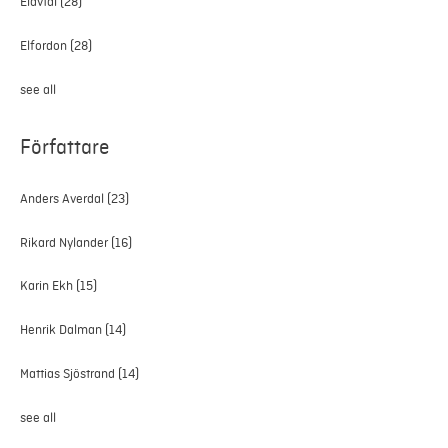
Elavtal
(28)
Elfordon
(28)
see all
Författare
Anders Averdal
(23)
Rikard Nylander
(16)
Karin Ekh
(15)
Henrik Dalman
(14)
Mattias Sjöstrand
(14)
see all