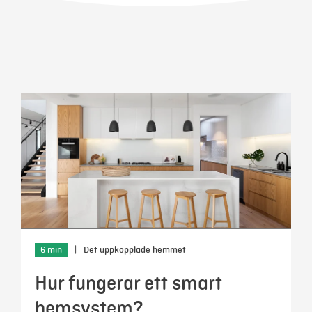
Mer
Logga in
Mina sidor
6 min
|
Det uppkopplade hemmet
Hur fungerar ett smart
hemsystem?