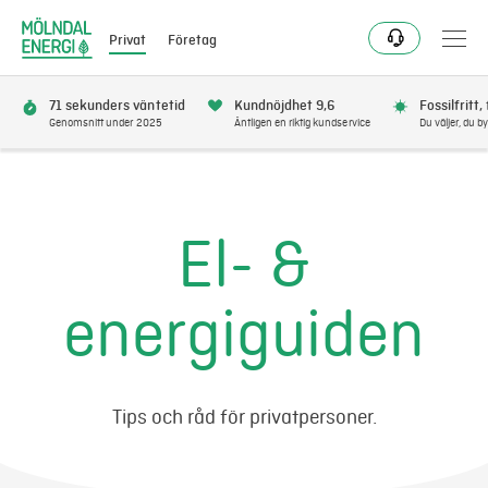
Privat
Företag
71 sekunders väntetid
Kundnöjdhet 9,6
Fossilfritt,
Genomsnitt under 2025
Äntligen en riktig kundservice
Du väljer, du by
Bli kund
Flytta
El- &
Förnya
energiguiden
Se avbrott
Få bonus
Tips och råd för privatpersoner.
Elnät