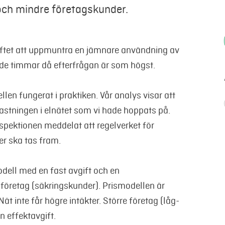
r och mindre företagskunder.
syftet att uppmuntra en jämnare användning av
de timmar då efterfrågan är som högst.
len fungerat i praktiken. Vår analys visar att
lastningen i elnätet som vi hade hoppats på.
pektionen meddelat att regelverket för
ter ska tas fram.
modell med en fast avgift och en
 företag (säkringskunder).
Prismodellen är
Nät inte får högre intäkter.
Större företag (låg-
 effektavgift.