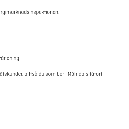
Energimarknadsinspektionen.
nvändning
tskunder, alltså du som bor i Mölndals tätort