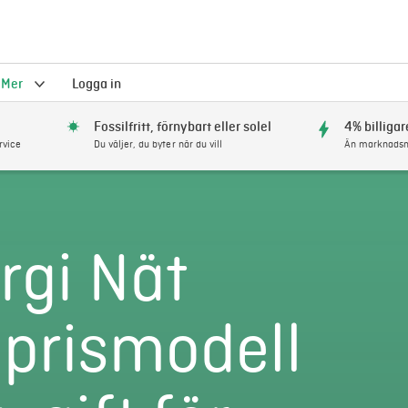
Mer
Logga in
Fossilfritt, förnybart eller solel
4% billigar
rvice
Du väljer, du byter när du vill
Än marknadsm
rgi Nät
 prismodell