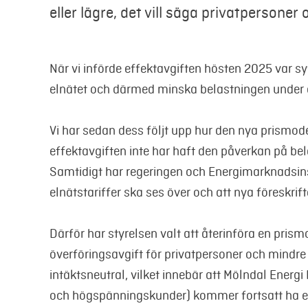
eller lägre, det vill säga privatpersone
När vi införde effektavgiften hösten 2025 var 
elnätet och därmed minska belastningen under 
Vi har sedan dess följt upp hur den nya prismodel
effektavgiften inte har haft den påverkan på be
Samtidigt har regeringen och Energimarknadsins
elnätstariffer ska ses över och att nya föreskrif
Därför har styrelsen valt att återinföra en pris
överföringsavgift för privatpersoner och mindre
intäktsneutral, vilket innebär att Mölndal Energi 
och högspänningskunder) kommer fortsatt ha en