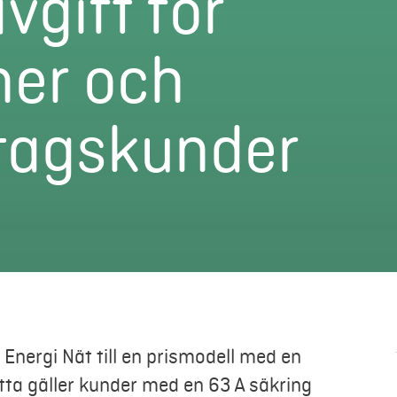
vgift för
ner och
tagskunder
Energi Nät till en prismodell med en
etta gäller kunder med en 63 A säkring