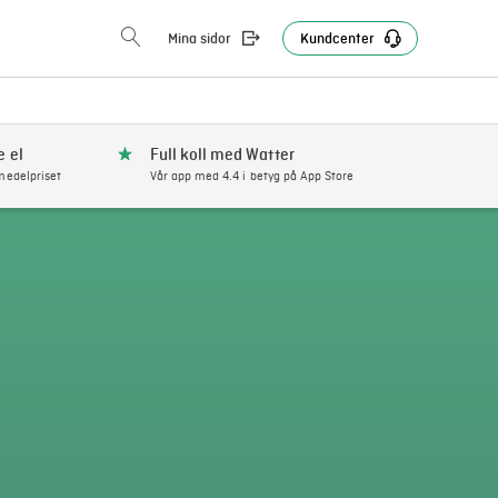
Mina sidor
Kundcenter
e el
Full koll med Watter
edelpriset
Vår app med 4.4 i betyg på App Store