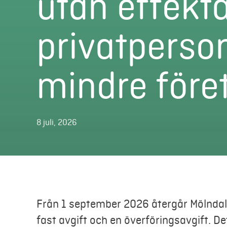
utan effekta
privatperso
mindre före
8 juli, 2026
Från 1 september 2026 återgår Mölndal 
fast avgift och en överföringsavgift. D