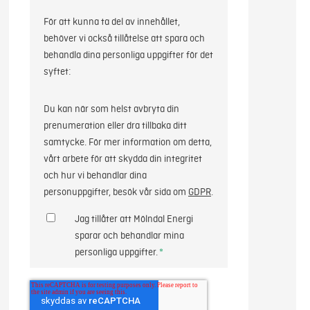
För att kunna ta del av innehållet,
behöver vi också tillåtelse att spara och
behandla dina personliga uppgifter för det
syftet:
Du kan när som helst avbryta din
prenumeration eller dra tillbaka ditt
samtycke. För mer information om detta,
vårt arbete för att skydda din integritet
och hur vi behandlar dina
personuppgifter, besök vår sida om
GDPR
.
Jag tillåter att Mölndal Energi
sparar och behandlar mina
personliga uppgifter.
*