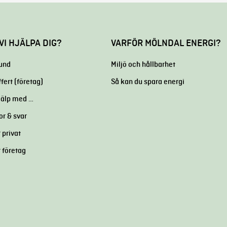
VI HJÄLPA DIG?
VARFÖR MÖLNDAL ENERGI?
kund
Miljö och hållbarhet
ffert (företag)
Så kan du spara energi
hjälp med …
or & svar
 privat
r företag