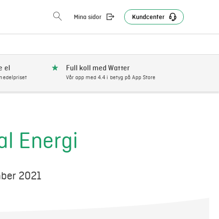
Mina sidor
Kundcenter
e el
Full koll med Watter
edelpriset
Vår app med 4.4 i betyg på App Store
l Energi
mber 2021