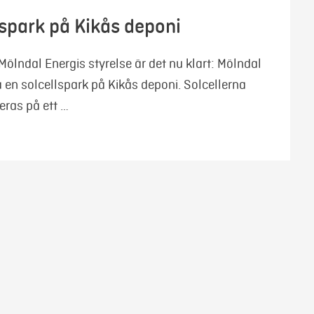
lspark på Kikås deponi
i Mölndal Energis styrelse är det nu klart: Mölndal
 en solcellspark på Kikås deponi. Solcellerna
ras på ett …