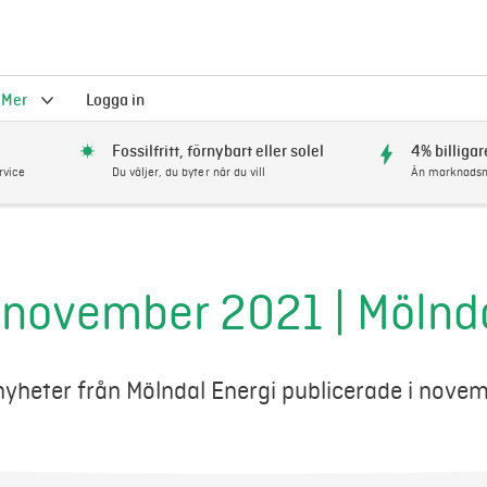
Mer
Logga in
Fossilfritt, förnybart eller solel
4% billigar
rvice
Du väljer, du byter när du vill
Än marknadsm
 november 2021 | Mölnda
 nyheter från Mölndal Energi publicerade i nove