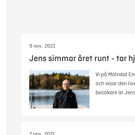
9 nov., 2021
Jens simmar året runt - tar 
Vi på Mölndal En
och visar den li
besökare är Jen
2 nov., 2021