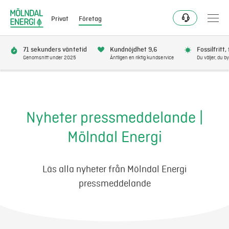
Privat
Företag
71 sekunders väntetid
Kundnöjdhet 9,6
Fossilfritt,
Genomsnitt under 2025
Äntligen en riktig kundservice
Du väljer, du by
Elavtal
Elnät
Nyheter pressmeddelande |
Mölndal Energi
Fjärrvärme & kyla
Energitjänster
Läs alla nyheter från Mölndal Energi
pressmeddelande
Mer
Logga in