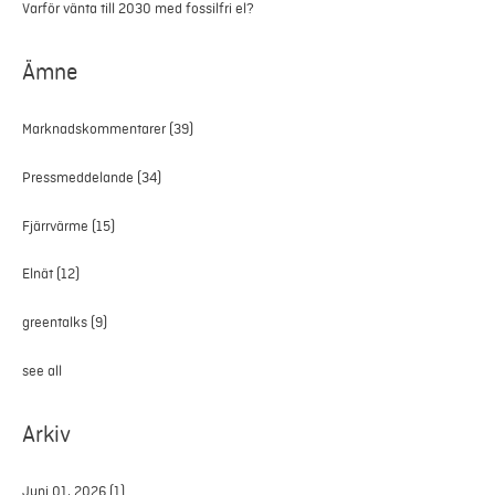
Varför vänta till 2030 med fossilfri el?
Ämne
Marknadskommentarer
(39)
Pressmeddelande
(34)
Fjärrvärme
(15)
Elnät
(12)
greentalks
(9)
see all
Arkiv
Juni 01, 2026
(1)