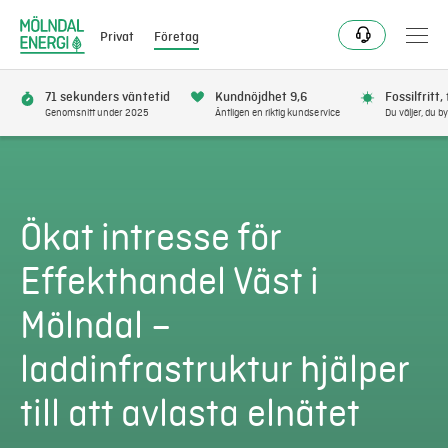
Privat
Företag
71 sekunders väntetid
Kundnöjdhet 9,6
Fossilfritt,
Genomsnitt under 2025
Äntligen en riktig kundservice
Du väljer, du by
Elavtal
Elnät
Ökat intresse för
Fjärrvärme & kyla
Effekthandel Väst i
Mölndal –
Energitjänster
laddinfrastruktur hjälper
Mer
till att avlasta elnätet
Logga in