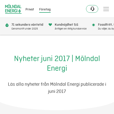
Privat
Företag
71 sekunders väntetid
Kundnöjdhet 9,6
Fossilfritt,
Genomsnitt under 2025
Äntligen en riktig kundservice
Du väljer, du by
Elavtal
Elnät
Nyheter juni 2017 | Mölndal
Energi
Fjärrvärme & kyla
Energitjänster
Läs alla nyheter från Mölndal Energi publicerade i
juni 2017
Mer
Logga in