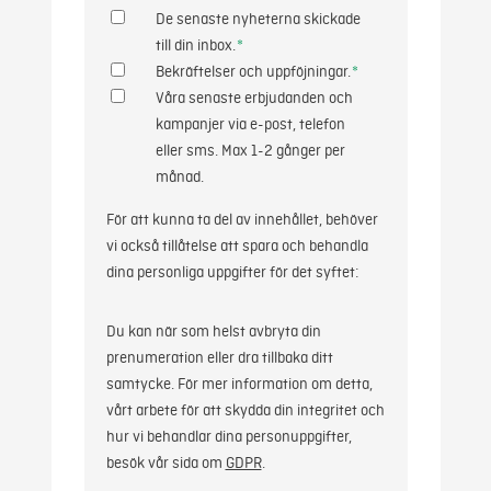
De senaste nyheterna skickade
till din inbox.
*
Bekräftelser och uppföjningar.
*
Våra senaste erbjudanden och
kampanjer via e-post, telefon
eller sms. Max 1-2 gånger per
månad.
För att kunna ta del av innehållet, behöver
vi också tillåtelse att spara och behandla
dina personliga uppgifter för det syftet:
Du kan när som helst avbryta din
prenumeration eller dra tillbaka ditt
samtycke. För mer information om detta,
vårt arbete för att skydda din integritet och
hur vi behandlar dina personuppgifter,
besök vår sida om
GDPR
.