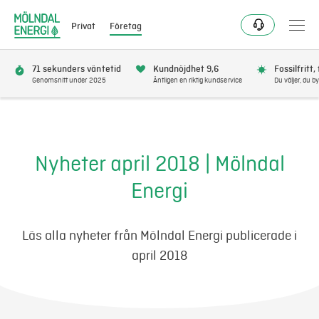
Privat
Företag
71 sekunders väntetid
Kundnöjdhet 9,6
Fossilfritt,
Genomsnitt under 2025
Äntligen en riktig kundservice
Du väljer, du by
Elavtal
Elnät
Nyheter april 2018 | Mölndal
Energi
Fjärrvärme & kyla
Energitjänster
Läs alla nyheter från Mölndal Energi publicerade i
april 2018
Mer
Logga in