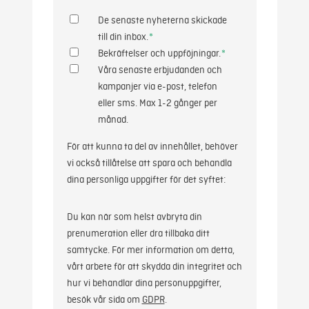
De senaste nyheterna skickade
till din inbox.
*
Bekräftelser och uppföjningar.
*
Våra senaste erbjudanden och
kampanjer via e-post, telefon
eller sms. Max 1-2 gånger per
månad.
För att kunna ta del av innehållet, behöver
vi också tillåtelse att spara och behandla
dina personliga uppgifter för det syftet:
Du kan när som helst avbryta din
prenumeration eller dra tillbaka ditt
samtycke. För mer information om detta,
vårt arbete för att skydda din integritet och
hur vi behandlar dina personuppgifter,
besök vår sida om
GDPR
.