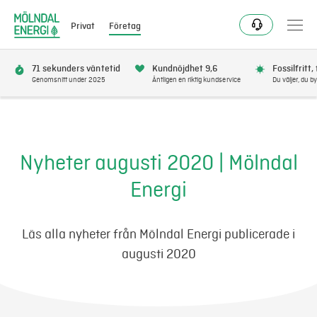
Privat
Företag
71 sekunders väntetid
Kundnöjdhet 9,6
Fossilfritt,
Genomsnitt under 2025
Äntligen en riktig kundservice
Du väljer, du by
Elavtal
Elnät
Nyheter augusti 2020 | Mölndal
Energi
Fjärrvärme & kyla
Energitjänster
Läs alla nyheter från Mölndal Energi publicerade i
augusti 2020
Mer
Logga in