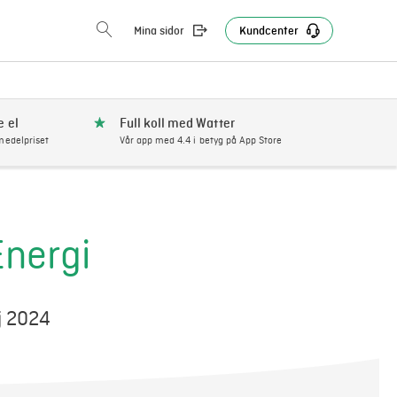
Mina sidor
Kundcenter
e el
Full koll med Watter
edelpriset
Vår app med 4.4 i betyg på App Store
Energi
j 2024