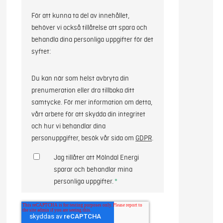
För att kunna ta del av innehållet,
behöver vi också tillåtelse att spara och
behandla dina personliga uppgifter för det
syftet:
Du kan när som helst avbryta din
prenumeration eller dra tillbaka ditt
samtycke. För mer information om detta,
vårt arbete för att skydda din integritet
och hur vi behandlar dina
personuppgifter, besök vår sida om
GDPR
.
Jag tillåter att Mölndal Energi
sparar och behandlar mina
personliga uppgifter.
*