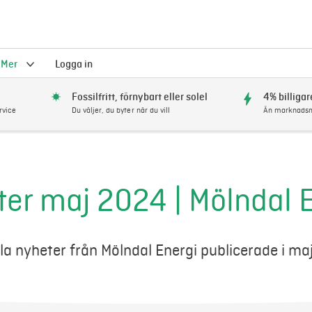
Mer
Logga in
Fossilfritt, förnybart eller solel
4% billigar
rvice
Du väljer, du byter när du vill
Än marknadsm
er maj 2024 | Mölndal 
lla nyheter från Mölndal Energi publicerade i ma