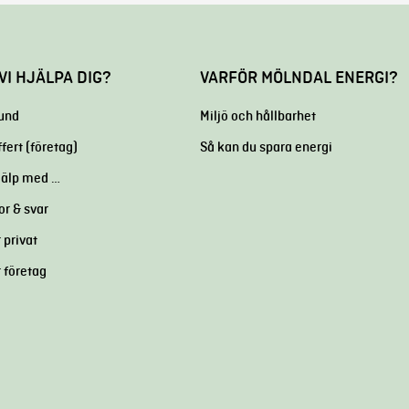
VI HJÄLPA DIG?
VARFÖR MÖLNDAL ENERGI?
kund
Miljö och hållbarhet
ffert (företag)
Så kan du spara energi
hjälp med …
or & svar
 privat
r företag