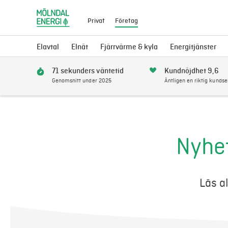
Privat
Företag
Elavtal
Elnät
Fjärrvärme & kyla
Energitjänster
71 sekunders väntetid
Kundnöjdhet 9,6
Genomsnitt under 2025
Äntligen en riktig kundse
Nyhet
Läs a