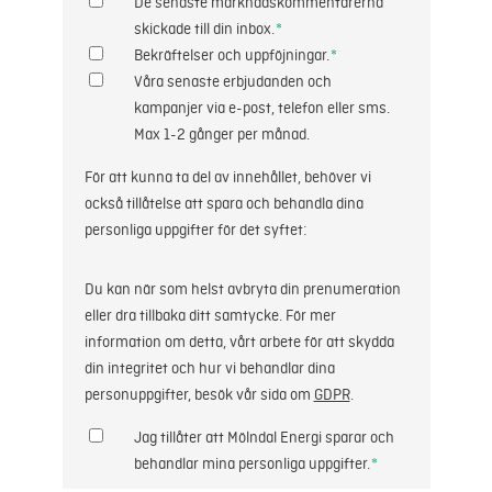
De senaste marknadskommentarerna
skickade till din inbox.
*
Bekräftelser och uppföjningar.
*
Våra senaste erbjudanden och
kampanjer via e-post, telefon eller sms.
Max 1-2 gånger per månad.
För att kunna ta del av innehållet, behöver vi
också tillåtelse att spara och behandla dina
personliga uppgifter för det syftet:
Du kan när som helst avbryta din prenumeration
eller dra tillbaka ditt samtycke. För mer
information om detta, vårt arbete för att skydda
din integritet och hur vi behandlar dina
personuppgifter, besök vår sida om
GDPR
.
Jag tillåter att Mölndal Energi sparar och
behandlar mina personliga uppgifter.
*