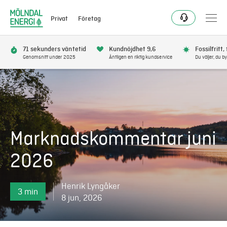
Privat
Företag
71 sekunders väntetid
Kundnöjdhet 9,6
Fossilfritt,
Genomsnitt under 2025
Äntligen en riktig kundservice
Du väljer, du by
Elavtal
Elnät
Marknadskommentar juni
Fjärrvärme & kyla
2026
Energitjänster
Henrik Lyngåker
3 min
Mer
8 jun, 2026
Logga in