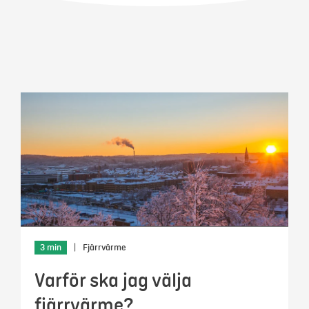
Mer
Logga in
Mina sidor
3 min
|
Fjärrvärme
Varför ska jag välja
fjärrvärme?