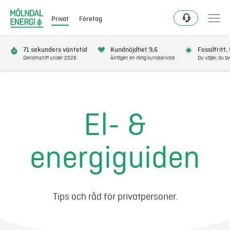
Privat
Företag
71 sekunders väntetid
Kundnöjdhet 9,6
Fossilfritt,
Genomsnitt under 2025
Äntligen en riktig kundservice
Du väljer, du by
Bli kund
Flytta
El- &
Förnya
energiguiden
Se avbrott
Få bonus
Tips och råd för privatpersoner.
Elnät