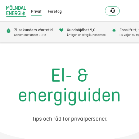
Privat
Företag
71 sekunders väntetid
Kundnöjdhet 9,6
Fossilfritt,
Genomsnitt under 2025
Äntligen en riktig kundservice
Du väljer, du by
Bli kund
Flytta
El- &
Förnya
energiguiden
Se avbrott
Få bonus
Tips och råd för privatpersoner.
Elnät