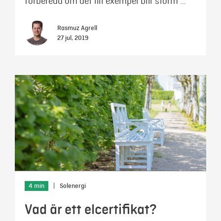
förberedd om det till exempel blir storm …
Rasmuz Agrell
27 jul, 2019
4 min
|
Solenergi
Vad är ett elcertifikat?