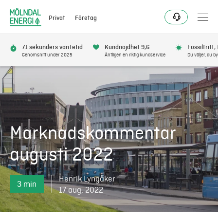
Privat
Företag
71 sekunders väntetid
Kundnöjdhet 9,6
Fossilfritt,
Genomsnitt under 2025
Äntligen en riktig kundservice
Du väljer, du by
Elavtal
Elnät
Marknadskommentar
Fjärrvärme & kyla
augusti 2022
Energitjänster
Henrik Lyngåker
3 min
Mer
17 aug, 2022
Logga in