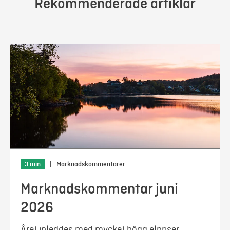
Rekommenderade artiklar
3 min
|
Marknadskommentarer
Marknadskommentar juni
2026
Året inleddes med mycket höga elpriser.