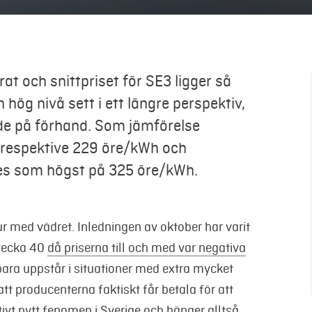
at och snittpriset för SE3 ligger så
 hög nivå sett i ett längre perspektiv,
de på förhand. Som jämförelse
 respektive 229 öre/kWh och
es som högst på 325 öre/kWh.
ur med vädret. Inledningen av oktober har varit
 vecka 40
då priserna till och med var negativa
bara uppstår i situationer med extra mycket
tt producenterna faktiskt får betala för att
tivt nytt fenomen i Sverige och hänger alltså