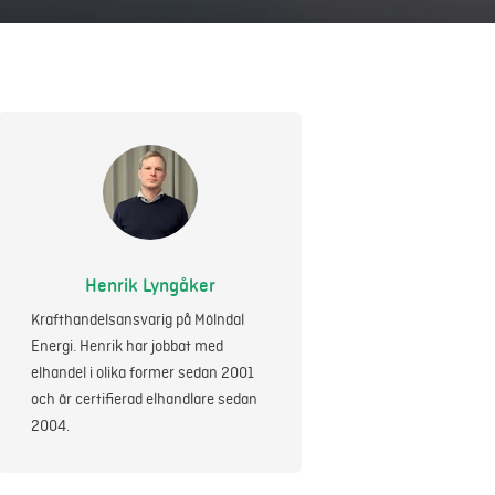
Henrik Lyngåker
Krafthandelsansvarig på Mölndal
Energi. Henrik har jobbat med
elhandel i olika former sedan 2001
och är certifierad elhandlare sedan
2004.