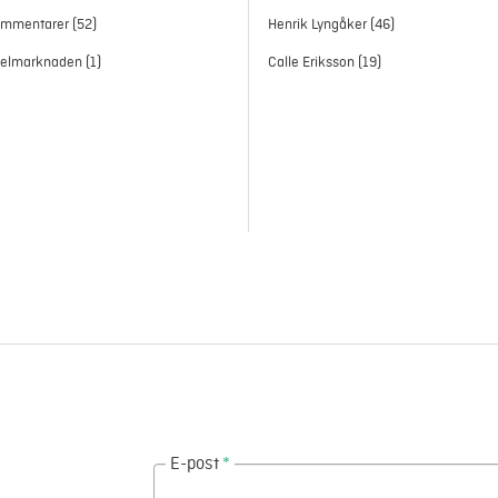
ommentarer
(52)
Henrik Lyngåker
(46)
h elmarknaden
(1)
Calle Eriksson
(19)
E-post
*