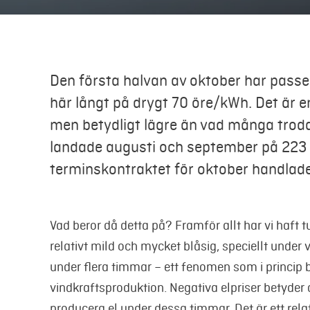
Den första halvan av oktober har passer
här långt på drygt 70 öre/kWh. Det är en
men betydligt lägre än vad många trod
landade augusti och september på 223
terminskontraktet för oktober handlad
Vad beror då detta på? Framför allt har vi haft t
relativt mild och mycket blåsig, speciellt under
under flera timmar – ett fenomen som i princip 
vindkraftsproduktion. Negativa elpriser betyder a
producera el under dessa timmar. Det är ett rela