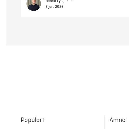
Henrik Lyngåker
8 jun, 2026
Populärt
Ämne