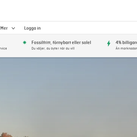
Mer
Logga in
Fossilfritt, förnybart eller solel
4% billigar
rvice
Du väljer, du byter när du vill
Än marknadsm