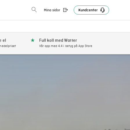
Mina sidor
Kundcenter
e el
Full koll med Watter
edelpriset
Vår app med 4.4 i betyg på App Store