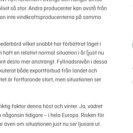
ivit så stor. Andra producenter kan avstå från
 kan inte vindkraftsproducenterna på samma
derbörd vilket snabbt har förbättrat läget i
 haft en relativt normal situation i år (just nu
varit desto mer ansträngt. Fyllnadsnivån i dessa
kuterat både exportförbud från landet och
t är fortfarande stort, men situationen ser
ktig faktor denna höst och vinter. Ja, vädret
n någonsin tidigare – i hela Europa. Risken för
ar även om situationen just nu ser ljusare ut.