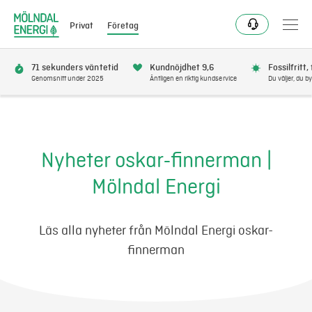
Privat
Företag
71 sekunders väntetid
Kundnöjdhet 9,6
Fossilfritt,
Genomsnitt under 2025
Äntligen en riktig kundservice
Du väljer, du by
Elavtal
Elnät
Nyheter oskar-finnerman |
Mölndal Energi
Fjärrvärme & kyla
Energitjänster
Läs alla nyheter från Mölndal Energi oskar-
finnerman
Mer
Logga in