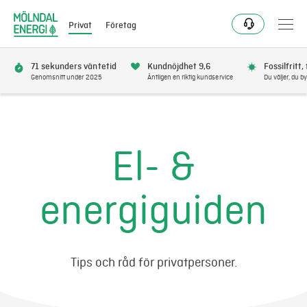
Privat
Företag
71 sekunders väntetid
Kundnöjdhet 9,6
Fossilfritt,
Genomsnitt under 2025
Äntligen en riktig kundservice
Du väljer, du by
Bli kund
Flytta
El- &
Förnya
energiguiden
Se avbrott
Få bonus
Tips och råd för privatpersoner.
Elnät