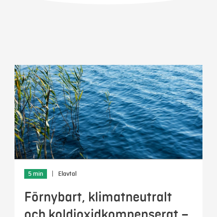
Mer
Logga in
Mina sidor
5 min
|
Elavtal
Förnybart, klimatneutralt
och koldioxidkompenserat –