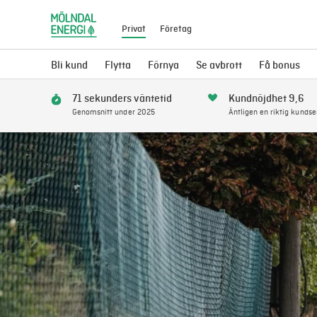
Privat
Företag
Bli kund
Flytta
Förnya
Se avbrott
Få bonus
71 sekunders väntetid
Kundnöjdhet 9,6
Genomsnitt under 2025
Äntligen en riktig kundse