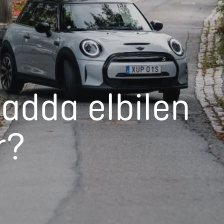
ladda elbilen
r?