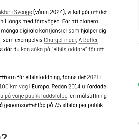
kter i Sverige
(våren 2024), vilket gör att det
 bil längs med färdvägen.
För att
planera
 många digitala karttjänster som hjälper dig
pa, som exempelvis
ChargeFinder
,
A Better
s där du
kan söka
på ”elbilsladdare” för att
attform för elbilsladdning, fanns det
2021 i
 100 km väg
i Europa. Redan 2014 utfärdade
la på varje publik laddstolpe
, en målsättning
 genomsnittet låg på 7,5 elbilar per publik
a?