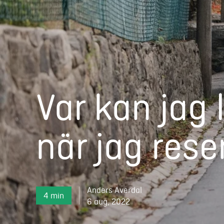
Var kan jag 
när jag rese
Anders Averdal
4 min
6 aug, 2022