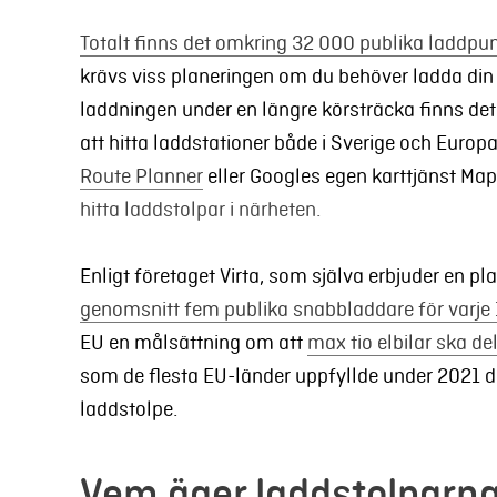
Totalt finns det omkring 32 000 publika laddpun
krävs viss planeringen om du behöver ladda din
laddningen under en längre körsträcka finns det
att hitta laddstationer både i Sverige och Euro
Route Planner
eller Googles egen karttjänst Map
hitta laddstolpar i närheten.
Enligt företaget Virta, som själva erbjuder en pl
genomsnitt fem publika snabbladdare för varje
EU en målsättning om att
max tio elbilar ska de
som de flesta EU-länder uppfyllde under 2021 då
laddstolpe.
Vem äger laddstolparn