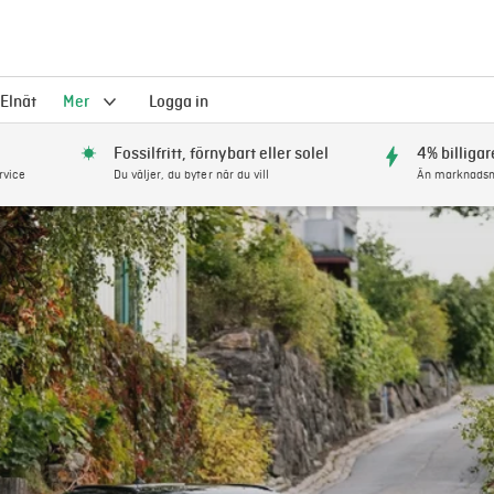
Elnät
Mer
Logga in
Fossilfritt, förnybart eller solel
4% billigar
rvice
Du väljer, du byter när du vill
Än marknadsm