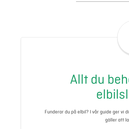
Allt du be
elbils
Funderar du på elbil? I vår guide ger vi 
gäller att l