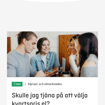
Mer
Logga in
Mina sidor
7 min
|
Elpriser och elmarknaden
Skulle jag tjäna på att välja
kvartspris el?