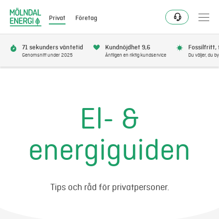
Privat
Företag
71 sekunders väntetid
Kundnöjdhet 9,6
Fossilfritt,
Genomsnitt under 2025
Äntligen en riktig kundservice
Du väljer, du by
Bli kund
Flytta
El- &
Förnya
energiguiden
Se avbrott
Få bonus
Tips och råd för privatpersoner.
Elnät