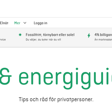
Elnät
Mer
Logga in
Fossilfritt, förnybart eller solel
4% billigar
rvice
Du väljer, du byter när du vill
Än marknadsm
 & energigu
Tips och råd för privatpersoner.