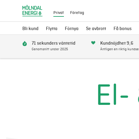
Privat
Företag
Bli kund
Flytta
Förnya
Se avbrott
Få bonus
71 sekunders väntetid
Kundnöjdhet 9,6
Genomsnitt under 2025
Äntligen en riktig kundse
El-