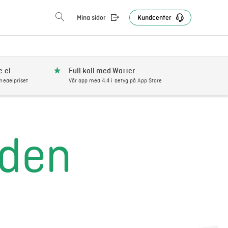
Mina sidor
Kundcenter
e el
Full koll med Watter
edelpriset
Vår app med 4.4 i betyg på App Store
iden