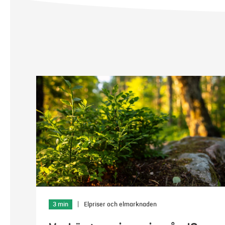
3 min
|
Elpriser och elmarknaden