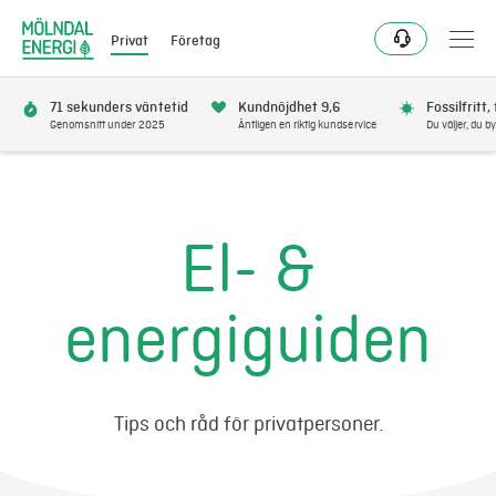
Privat
Företag
71 sekunders väntetid
Kundnöjdhet 9,6
Fossilfritt,
Genomsnitt under 2025
Äntligen en riktig kundservice
Du väljer, du by
Bli kund
Flytta
El- &
Förnya
energiguiden
Se avbrott
Få bonus
Tips och råd för privatpersoner.
Elnät