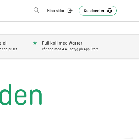
Mina sidor
Kundcenter
e el
Full koll med Watter
edelpriset
Vår app med 4.4 i betyg på App Store
iden