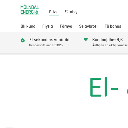
Privat
Företag
Bli kund
Flytta
Förnya
Se avbrott
Få bonus
71 sekunders väntetid
Kundnöjdhet 9,6
Genomsnitt under 2025
Äntligen en riktig kundse
El-