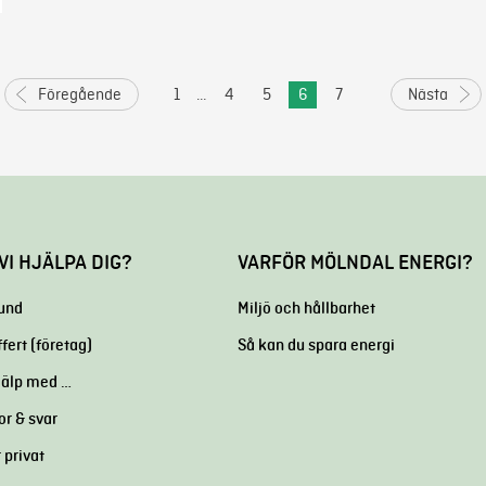
Föregående
1
4
5
6
7
Nästa
VI HJÄLPA DIG?
VARFÖR MÖLNDAL ENERGI?
kund
Miljö och hållbarhet
ffert (företag)
Så kan du spara energi
hjälp med …
or & svar
 privat