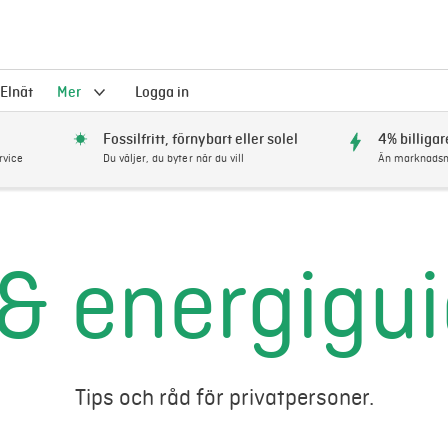
Elnät
Mer
Logga in
Fossilfritt, förnybart eller solel
4% billigar
rvice
Du väljer, du byter när du vill
Än marknadsm
 & energigu
Tips och råd för privatpersoner.