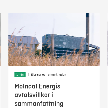
1 min
|
Elpriser och elmarknaden
Mölndal Energis
avtalsvillkor i
sammanfattning