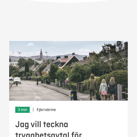
Mer
Logga in
Mina sidor
3 min
|
Fjärrvärme
Jag vill teckna
trygghetsavtal för