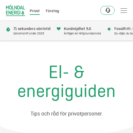
Privat
Företag
71 sekunders väntetid
Kundnöjdhet 9,6
Fossilfritt,
Genomsnitt under 2025
Äntligen en riktig kundservice
Du väljer, du by
Bli kund
Flytta
El- &
Förnya
energiguiden
Se avbrott
Få bonus
Tips och råd för privatpersoner.
Elnät